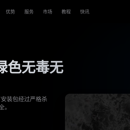
优势
服务
市场
教程
快讯
-绿色无毒无
有安装包经过严格杀
全。